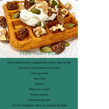
Plant-based food
Plant-based eten is goed voor mens, dier en de
planeet. Het betekent voor mij:
-Veel groente
-Veel fruit
-Noten
-Pitten en zaden
-Peulvruchten
-Volkoren granen
-Zo min mogelijk vlees en andere dierlijke