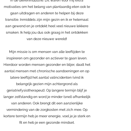
in de dierenindustrie. Dit waren voor mij extra
motivaties om het belang van plantaardig eten ook te
gaan uitdragen en anderen te helpen bij deze
transitie. Inmiddels zijn mijn gezin en ik er helemaal
aan gewend en je ontdekt heel veel nieuwe lekkere
smaken. Ik help jou dus ook graag in het ontdekken
van deze nieuwe wereld!
Mijn missie is om mensen van alle leeftijden te
inspireren om gezonder en actiever te gaan leven.
Hierdoor worden mensen gezonder en blijer, daalt het
aantal mensen met chronische aandoeningen en op
latere leeftijd het aantal valincidenten (vind ik
belangrijk gezien mijn achtergrond als
geriatriefysiotherapeut). Op langere termijn blijf je
langer zelfstandig en word je minder (snel) afhankelijk
van anderen. Ook brengt dit een aanzienlijke
vermindering van de zorgkosten met zich mee. Op
kortere termijn heb je meer energie, voel je je sterk en
fit en heb je een gezonde mindset.