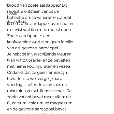
Brood van zoete aardappel? Dit 
Train
recept is ontstaan vanuit de 
gebak
behoefte om te variëren en omdat 
Gezondheid
ik een zoete aardappel over had en 
niet wist wat ik ermee moest doen. 
Zoete aardappel is een 
knolvormige wortel en geen familie 
van de 'gewone' aardappel.
Je hebt ze in verschillende kleuren 
(van wit tot oranje) en ze bevatten 
met name koolhydraten en vezels. 
Ondanks dat ze geen familie zijn, 
bevatten ze wel vergelijkbare 
voedingsstoffen. In vitamines en 
mineralen verschillende ze wel. De 
zoete variant bevat meer vitamine 
C, natrium, calcium en magnesium 
en de gewone aardappel bevat 