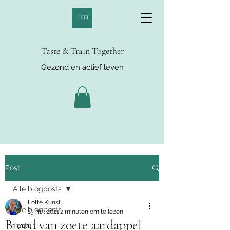
Taste & Train Together
Gezond en actief leven
Post
Alle blogposts
Lotte Kunst
Alle blogposts
15 mrt 2021
2 minuten om te lezen
Brood van zoete aardappel
Taste