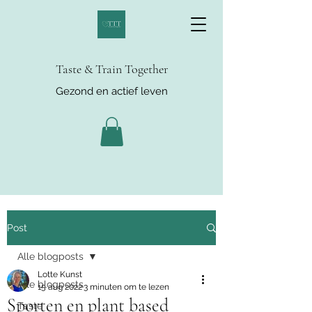
Taste & Train Together
Gezond en actief leven
Post
Alle blogposts
Lotte Kunst
Alle blogposts
15 aug 2022
3 minuten om te lezen
Sporten en plant based
Taste