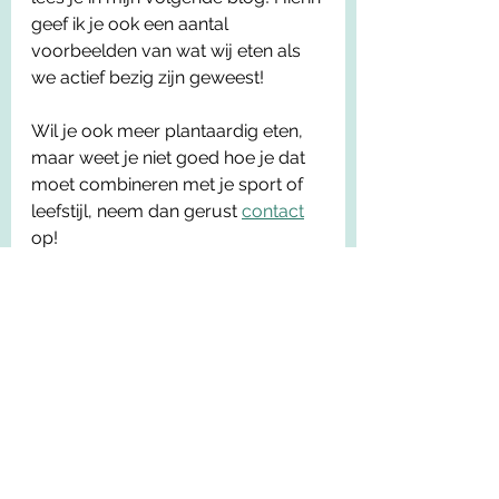
geef ik je ook een aantal 
voorbeelden van wat wij eten als 
we actief bezig zijn geweest!
Wil je ook meer plantaardig eten, 
maar weet je niet goed hoe je dat 
moet combineren met je sport of 
leefstijl, neem dan gerust 
contact
op!
Bron:
Lynch et al., Plant-Based Diets: 
Considerations for Environmental 
Impact, Protein Quality, and 
Exercise Performance, Nutrients. 
2018 Dec; 10(12): 1841
De Maertelaire, Gezond eten, 