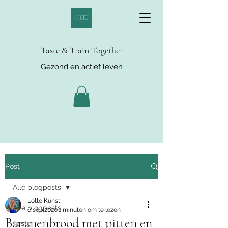
Taste & Train Together
Gezond en actief leven
Post
Alle blogposts
Lotte Kunst
Alle blogposts
6 sep 2020
1 minuten om te lezen
Bananenbrood met pitten en
Taste