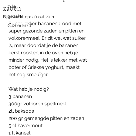
zaden
Train
gebak
Bijgewerkt op:
20 okt 2021
Super lekker bananenbrood met 
Gezondheid
super gezonde zaden en pitten en 
volkorenmeel. Er zit wel wat suiker 
is, maar doordat je de bananen 
eerst roostert in de oven heb je 
minder nodig. Het is lekker met wat 
boter of Griekse yoghurt, maakt 
het nog smeuïger. 
Wat heb je nodig?
3 bananen
300gr volkoren speltmeel
2tl baksoda
200 gr gemengde pitten en zaden
5 el havermout
1 tl kaneel